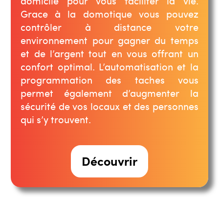
domicile pour vous faciliter la vie.
Grace à la domotique vous pouvez
contrôler à distance votre
environnement pour gagner du temps
et de l’argent tout en vous offrant un
confort optimal. L’automatisation et la
programmation des taches vous
permet également d’augmenter la
sécurité de vos locaux et des personnes
qui s’y trouvent.
Découvrir